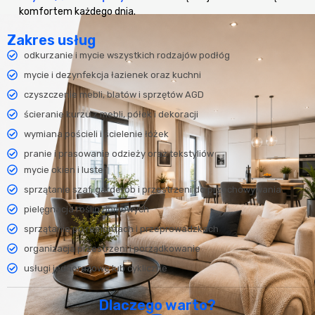
komfortem każdego dnia.
Zakres usług
odkurzanie i mycie wszystkich rodzajów podłóg
mycie i dezynfekcja łazienek oraz kuchni
czyszczenie mebli, blatów i sprzętów AGD
ścieranie kurzu z mebli, półek i dekoracji
wymiana pościeli i ścielenie łóżek
pranie i prasowanie odzieży oraz tekstyliów
mycie okien i luster
sprzątanie szaf, garderób i przestrzeni do przechowywania
pielęgnacja roślin domowych
sprzątanie po remontach i przeprowadzkach
organizacja przestrzeni i porządkowanie
usługi jednorazowe lub cykliczne
Dlaczego warto?