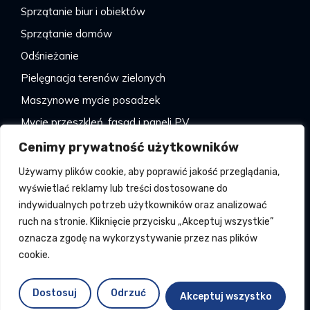
Sprzątanie biur i obiektów
Sprzątanie domów
Odśnieżanie
Pielęgnacja terenów zielonych
Maszynowe mycie posadzek
Mycie przeszkleń, fasad i paneli PV
Inne
Cenimy prywatność użytkowników
KONTAKT:
Używamy plików cookie, aby poprawić jakość przeglądania,
wyświetlać reklamy lub treści dostosowane do
Tel: +48507501833
indywidualnych potrzeb użytkowników oraz analizować
puro.czest@gmail.com
ruch na stronie. Kliknięcie przycisku „Akceptuj wszystkie”
Częstochowa i okolice
oznacza zgodę na wykorzystywanie przez nas plików
cookie.
COPYRIGHT 2026 I PURO FIRMA SPRZĄTAJĄCA
Dostosuj
Odrzuć
Akceptuj wszystko
ATWI.PL