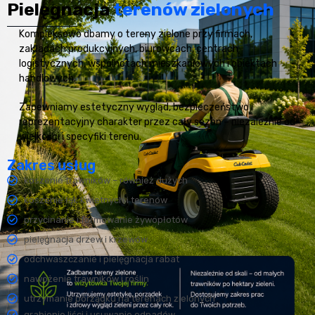
Pielęgnacja
terenów zielonych
Kompleksowo dbamy o tereny zielone przy firmach,
zakładach produkcyjnych, biurowcach, centrach
logistycznych, wspólnotach mieszkaniowych i obiektach
handlowych.
Zapewniamy estetyczny wygląd, bezpieczeństwo i
reprezentacyjny charakter przez cały sezon – niezależnie od
wielkości i specyfiki terenu.
Zakres usług
koszenie trawników – również dużych
koszenie łąk kwietnych i terenów
przycinanie i formowanie żywopłotów
pielęgnacja drzew i krzewów
odchwaszczanie i pielęgnacja rabat
nawożenie trawników i roślin
utrzymanie porządku na terenach zielonych
grabienie liści i usuwanie odpadów